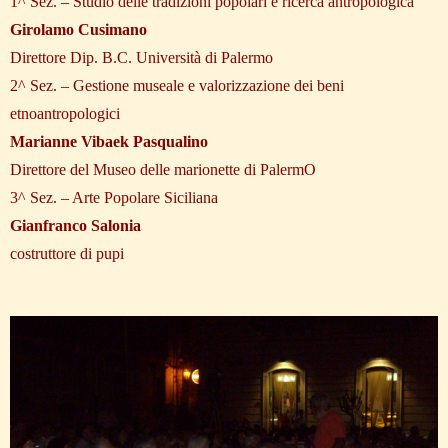
1^ Sez. – Studio delle tradizioni popolari e ricerca antropologica
Girolamo Cusimano
Direttore Dip. B.C. Università di Palermo
2^ Sez. – Gestione museale e valorizzazione dei beni
etnoantropologici
Marianne Vibaek Pasqualino
Direttore del Museo delle marionette di PalermO
3^ Sez. – Arte Popolare Siciliana
Gianfranco Salonia
costruttore di pupi