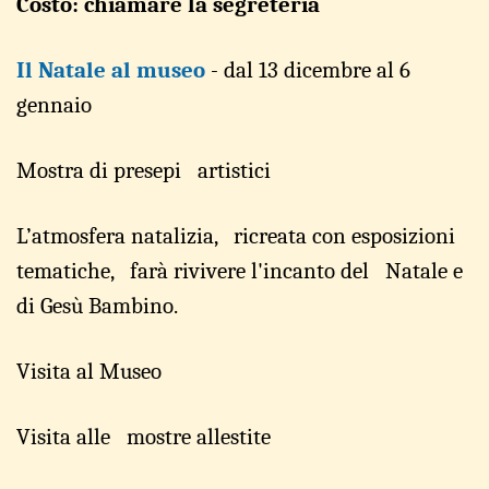
Costo: chiamare la segreteria
Il Natale
al museo
-
dal 13 dicembre al 6
gennaio
Most
r
a di pr
e
se
p
i artistici
L’atmosfera
n
atalizi
a
, ric
r
eata con
e
sp
o
sizio
n
i
t
e
matiche, farà
r
ivive
r
e l'inc
a
nto del Natale e
d
i Gesù B
a
mbi
n
o
.
Visi
t
a al M
u
seo
Visi
t
a alle
mostre alles
t
ite