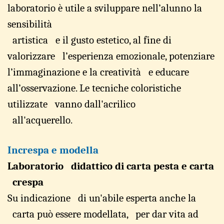
labora
t
orio è u
t
ile a
svilup
p
are nell’alunno la
se
n
si
b
ili
t
à
artis
t
ica e il gusto
e
ste
t
ico, al fine
d
i
valorizza
r
e l’esperien
z
a emozional
e
, po
t
enzia
r
e
l’imma
g
inazione
e
la crea
t
ività
e ed
u
care
all’osservazione. Le t
e
cniche coloristiche
uti
l
izzate v
a
nno dall'
a
cri
l
ico
all'
a
cquer
e
llo.
Incr
e
spa e
m
od
e
lla
Laboratorio didattico d
i
carta pesta e carta
cre
s
pa
Su in
d
icazione di
un'abi
l
e esperta
anche la
carta p
u
ò essere
mo
d
ellata, per dar vita ad