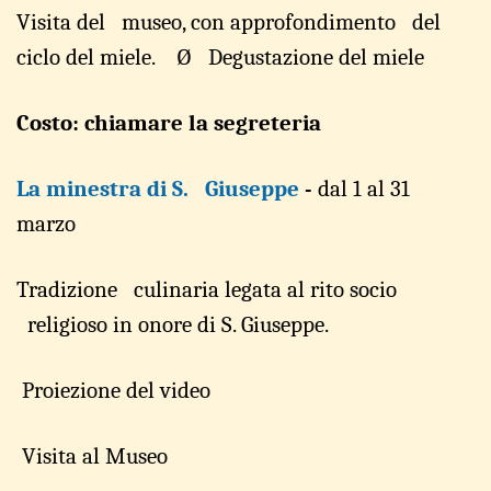
Visi
t
a del museo,
con ap
p
rofon
d
imento del
ciclo d
e
l mi
e
le.
Ø
Degus
t
azione del
miele
Costo: chiamare la segreteria
La minestra di S. Giuseppe
-
dal 1
a
l 31
m
a
rzo
Tra
d
izione culin
a
ria
l
egata al rito
socio
r
eligioso in
onore di
S. Giuseppe.
Proi
e
zio
n
e del vid
e
o
Visi
t
a al M
u
seo