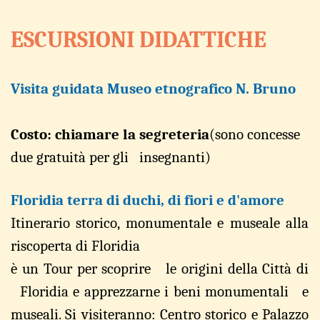
ESCURSIONI DIDATTICHE
Visita guidata Museo etnografico N.
Bruno
Costo: chiamare la segreteria
(sono
concesse
d
u
e gratui
t
à per gli insegnanti)
Floridia terra di duchi,
di fiori e d
'
amore
Itinera
r
io
sto
r
ico, monumentale e museale a
l
la
riscoperta di Floridia
è un Tour per sco
p
rire
l
e origi
n
i della Città
d
i
Floridia e app
r
ezzarne i be
n
i mon
u
mentali e
museali. Si visiteranno:
Centro
storico
e
Palazzo