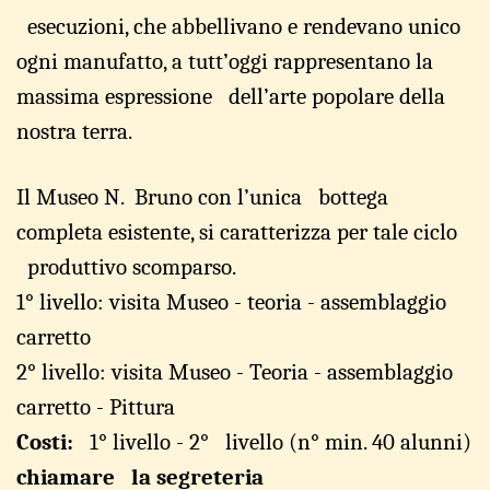
esecuzioni
,
che
abbellivano e rendevano
unico
ogni
manufat
t
o,
a
tutt’oggi rappresentano la
massima
esp
r
essione dell’arte popola
r
e della
nost
r
a terra.
Il
Museo
N.
B
r
un
o
con
l’unica
bottega
completa
esistente
,
si
caratterizza
per
tale
ciclo
produttivo
scomparso.
1° live
l
lo: visita
M
useo -
t
eoria
-
a
ss
e
mblaggio
car
r
etto
2° live
l
lo: visita
M
useo -
Teoria
-
a
ss
e
mblaggio
car
r
etto - Pit
t
ura
Costi:
1°
l
ivello -
2° livello (n°
min.
4
0 alunni)
chiamare la segreteria