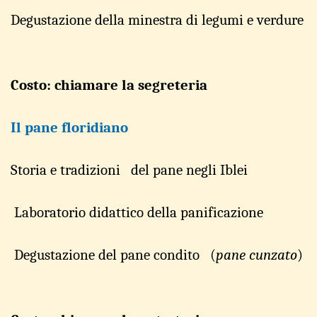
Degus
t
azione della minestra di legumi e ve
r
dure
Costo: chiamare la segreteria
Il pane f
l
oridiano
Storia e tra
d
izioni del p
a
ne negli Iblei
Laboratorio didattico de
ll
a panific
a
zio
n
e
Degus
t
azione del pane
condito (
pane cunzato
)