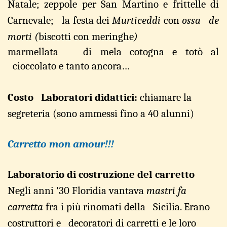
N
atale; zeppole per San Martino e f
r
ittel
l
e di
Car
n
evale; la festa d
e
i
Murtic
e
ddi
con
ossa de
morti (
biscotti con me
r
inghe
)
ma
r
mellata di
mela
coto
g
na e totò al
cioccolato e t
a
nto ancora…
Costo Laboratori didatt
i
ci:
chiamare la
segreteria (so
n
o amm
e
ssi fi
n
o a 40 alunni)
Carretto mon am
o
ur!!!
Laboratorio di costruzione del carretto
Negli
an
n
i
'30
Flori
d
ia
v
antava
mastri
fa
carretta
fra
i
più
rinoma
t
i
della
Sici
l
ia.
E
r
ano
cost
r
utto
r
i
e decoratori
di
carretti
e
le
loro