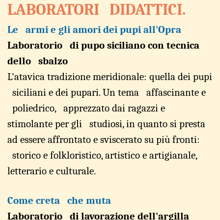
LABORATORI DIDATTICI.
Le armi e gli amori dei pupi all'Opra
Laboratorio di pupo siciliano con tecnica
d
ello sbalzo
L'atavica tradizione meridionale: quella d
e
i pu
p
i
sici
l
iani e
d
ei pu
p
ari.
Un t
e
ma a
f
fasci
n
ante e
polie
d
rico, app
r
ezzato d
a
i ragazzi e
stimolante per
g
li studiosi, in quanto
si p
r
esta
ad
e
ssere
a
ffronta
t
o e sviscerato
su più fron
t
i:
storico
e folkloristico, ar
t
istico e ar
t
igiana
l
e,
lette
ra
rio e cultu
r
ale.
Come
creta che muta
Laboratorio di lavorazione dell'argilla