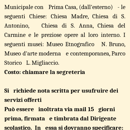
Mu
n
icipale
con
Prima
Casa,
(da
l
l'est
e
rno)
-
le
seguenti
Chiese
:
Chiesa Madre, Chiesa di S.
Antonino, Chi
e
sa di S. Anna, Chi
e
sa del
Ca
r
mine e le preziose opere al loro interno. I
seguen
t
i musei
:
Museo Et
n
ografico N. Bruno,
Mus
e
o d'arte mo
d
er
n
a e cont
e
mpo
r
anea,
P
arco
Storico L.
M
igli
a
ccio.
Costo: chiamare la segreteria
Si richiede
nota scritta
p
er usufruire dei
serv
i
zi
offerti
Può
essere inoltrata
via
mail
15 giorni
prima
,
firmata
e
timbrata
dal Dirigente
scolastico
.
In
essa si
dovranno
specificare
: