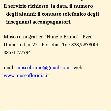
il
servizio
richiesto
,
la data
,
il
numero
degli
alunni
;
il contatto
telefonico
degli
insegnanti accompagnatori
.
Museo etnografico "Nunzio Bruno" - P.
z
za
Umber
t
o I, n°27 - Flori
d
ia
Tel: 328
/
5878001 -
3
35
/
1027794
mail:
mus
e
obruno@gmai
l
.com
- web:
www
.
museoflori
d
ia.it