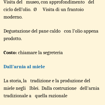
Visi
t
a del museo,
con ap
p
rofon
d
imento del
ciclo d
e
ll’olio.
Ø
Visi
t
a di un fran
t
oio
mod
e
rno.
Degus
t
azione del pane
caldo con l’o
l
io appena
p
r
o
d
otto.
Costo:
chiamare la segreteria
Dall'arnia al miele
La storia, la tra
d
izione e
l
a produzione
d
el
miele n
e
gli Iblei
.
Dalla cost
r
uzione d
e
ll'ar
n
ia
tra
d
izionale a quella r
a
ziona
l
e