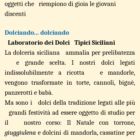
oggetti
che riempiono di gioia
l
e gio
v
ani
discenti
Dolciando... dolciando
Laboratorio dei Dolci Tipici Siciliani
La dolce
r
ia
sici
l
iana
a
mmalia per p
r
elibat
e
zza
e gr
a
nde scelta. I nostri
d
olci legati
indissolubilmente a ricotta e mandorle,
vengono trasformate in tort
e
,
c
annoli, bignè,
panzerotti
e babà.
Ma sono
i dolci
d
ella tra
d
izione
l
egati al
l
e più
gran
d
i fes
t
ivi
t
à ad esse
r
e ogget
t
o di s
t
udio per
il nostro corso: Il Natale
con torro
n
e,
giuggiulena
e
d
olcini
d
i mandor
l
a, cassa
t
ine per