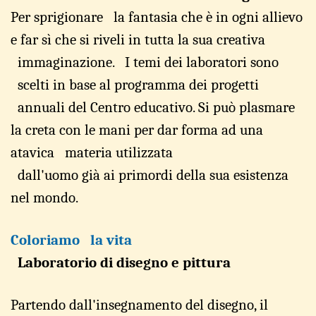
Per spri
g
ionare
l
a fantasia che è
in ogni al
l
ievo
e f
a
r sì che
si
r
iveli
in tutta la sua
crea
t
iva
immagi
n
azione. I t
e
mi
d
ei laboratori so
n
o
scelti
in base al p
r
ogramma
d
ei pr
o
getti
annuali
d
el Cent
r
o educativo.
Si può plasm
ar
e
la creta
con le
mani p
e
r dar forma ad una
a
t
avica
mate
r
ia u
t
ilizza
t
a
dall'uomo già
a
i primor
d
i
della sua
e
sistenza
nel
mondo.
Colo
r
ia
m
o la vita
Laboratorio di disegno
e pittura
Partendo dal
l
'i
n
segnamento del disegno, il